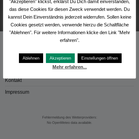
"Akzeptieren" klickst, erklärst Du Dich damit einverstanden,
Jugendgruppe
(Jugendgruppe)
das diese Cookies für diesen Zweck verwendet werden. Du
kannst Dein Einverständnis jederzeit widerrufen. Sollen keine
Cookies gesetzt werden, verwende hierzu die Schaltfläche
"Ablehnen". Für weitere Informationen klicke den Link "Mehr
erfahren".
Startseite
Ablehnen
Akzeptieren
Einstellungen öffnen
Mehr erfahren...
Datenschutz
Kontakt
Impressum
Fehlermeldung des Wetterproviders:
No OpenMeteo data available.