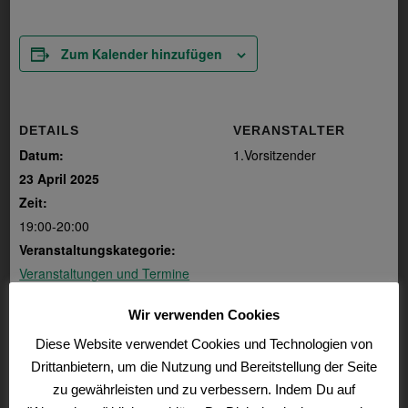
Zum Kalender hinzufügen
DETAILS
VERANSTALTER
Datum:
1.Vorsitzender
23 April 2025
Zeit:
19:00-20:00
Veranstaltungskategorie:
Veranstaltungen und Termine
Wir verwenden Cookies
VERANSTALTUNGSORT
Diese Website verwendet Cookies und Technologien von
Am Anglerheim 1. Pfuhl
Drittanbietern, um die Nutzung und Bereitstellung der Seite
zu gewährleisten und zu verbessern. Indem Du auf
Hegeangeln am Liepnitzsee
Heringsangeln der