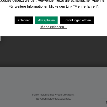
Cookies gesetzt werden, verwende hierzu die Schaltfläche "Ablehnen"
Für weitere Informationen klicke den Link "Mehr erfahren".
Ablehnen
Akzeptieren
Einstellungen öffnen
Mehr erfahren...
Fehlermeldung des Wetterproviders:
No OpenMeteo data available.