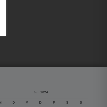
.
Juli 2024
M
D
M
D
F
S
S