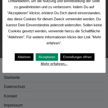
Drittanbietern, um die Nutzung und Bereitstellung der Seite
Teilen mit:
zu gewährleisten und zu verbessern. Indem Du auf
E-Mail
Facebook
"Akzeptieren" klickst, erklärst Du Dich damit einverstanden,
das diese Cookies für diesen Zweck verwendet werden. Du
kannst Dein Einverständnis jederzeit widerrufen. Sollen keine
Cookies gesetzt werden, verwende hierzu die Schaltfläche
15. November 2025
Thomas Siebert
"Ablehnen". Für weitere Informationen klicke den Link "Mehr
erfahren".
Ablehnen
Akzeptieren
Einstellungen öffnen
Mehr erfahren...
Startseite
Datenschutz
Kontakt
Impressum