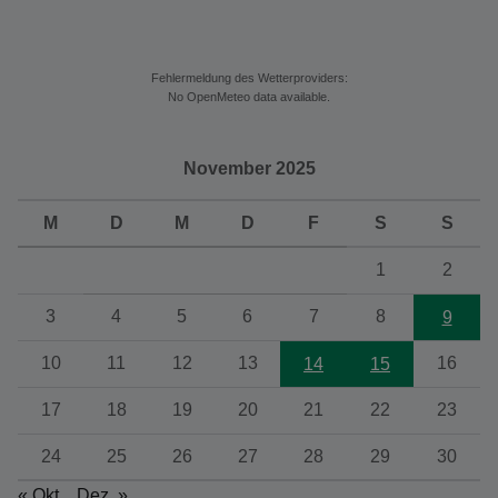
Fehlermeldung des Wetterproviders:
No OpenMeteo data available.
November 2025
M
D
M
D
F
S
S
1
2
3
4
5
6
7
8
9
10
11
12
13
16
14
15
17
18
19
20
21
22
23
24
25
26
27
28
29
30
« Okt.
Dez. »