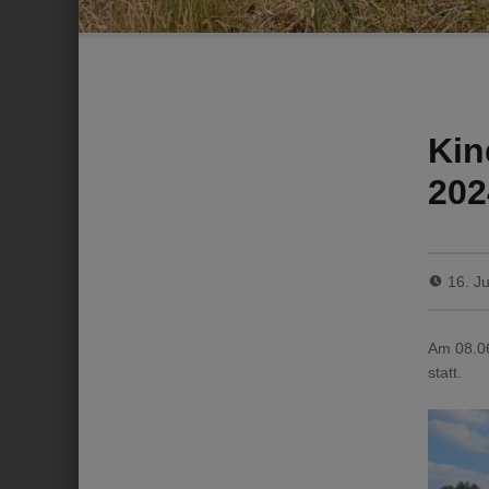
Kin
202
16. J
Am 08.06
statt.