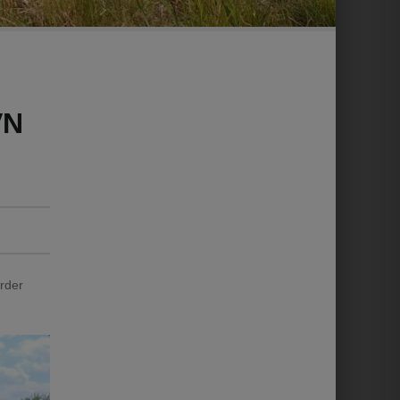
VN
rder