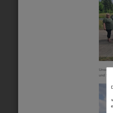
Unsere J
und Spfr
D
v
e