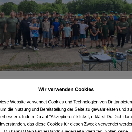
ugendgruppe konnte unter der Führung unserer Jugendwarte Spfr. Se
. Matthias mit 9 Jugendsportsfreunden anreisen.
Wir verwenden Cookies
iese Website verwendet Cookies und Technologien von Drittanbieter
um die Nutzung und Bereitstellung der Seite zu gewährleisten und zu
erbessern. Indem Du auf "Akzeptieren" klickst, erklärst Du Dich dam
inverstanden, das diese Cookies für diesen Zweck verwendet werde
Du kannst Dein Einverständnis jederzeit widerrufen. Sollen keine