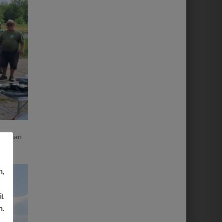
bastian
n,
it
n.