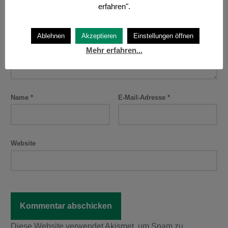
erfahren".
Deine E-Mail-Adresse wird nicht veröffentlicht.
Erforderliche Felder sind mit
*
markiert
Ablehnen
Akzeptieren
Einstellungen öffnen
Kommentar
*
Mehr erfahren...
Name
*
E-Mail-Adresse
*
Website
Diese Website verwendet Akismet, um Spam zu