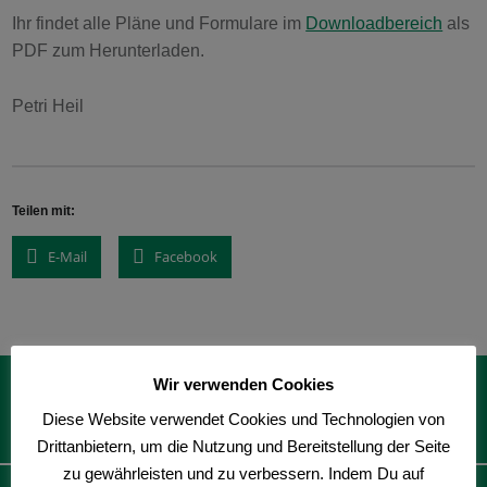
Ihr findet alle Pläne und Formulare im
Downloadbereich
als
PDF zum Herunterladen.
Petri Heil
Teilen mit:
E-Mail
Facebook
Skip back to main navigation
Post navigation
Wir verwenden Cookies
1.und 2. Jugendgruppen Stunde im Januar
Diese Website verwendet Cookies und Technologien von
2020
Drittanbietern, um die Nutzung und Bereitstellung der Seite
zu gewährleisten und zu verbessern. Indem Du auf