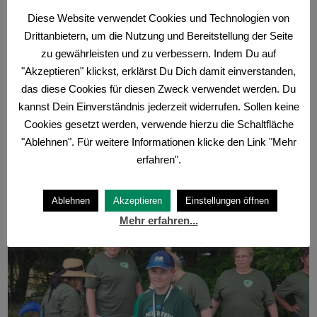
Diese Website verwendet Cookies und Technologien von
Drittanbietern, um die Nutzung und Bereitstellung der Seite
zu gewährleisten und zu verbessern. Indem Du auf
"Akzeptieren" klickst, erklärst Du Dich damit einverstanden,
das diese Cookies für diesen Zweck verwendet werden. Du
Dann ging es zum Grillen über und während dessen wurde
kannst Dein Einverständnis jederzeit widerrufen. Sollen keine
die Auswertung vorgenommen. Unsere Kinder konnten sich
Cookies gesetzt werden, verwende hierzu die Schaltfläche
auf allen Plätzen von eins bis drei etablieren. In der
"Ablehnen". Für weitere Informationen klicke den Link "Mehr
Teamwertung bei der U14 und U18 war das ebenfalls der
erfahren".
Fall.
Ablehnen
Akzeptieren
Einstellungen öffnen
Mehr erfahren...