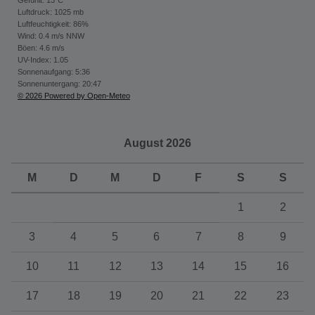
Gefühlt: 13°C
Luftdruck: 1025 mb
Luftfeuchtigkeit: 86%
Wind: 0.4 m/s NNW
Böen: 4.6 m/s
UV-Index: 1.05
Sonnenaufgang: 5:36
Sonnenuntergang: 20:47
© 2026 Powered by Open-Meteo
August 2026
M
D
M
D
F
S
S
1
2
3
4
5
6
7
8
9
10
11
12
13
14
15
16
17
18
19
20
21
22
23