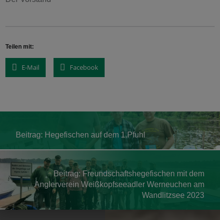
Teilen mit:
E-Mail
Facebook
Skip back to main navigation
Post navigation
Hegefischen auf dem 1.Pfuhl
Freundschaftshegefischen mit dem
Anglerverein Weißkopfseeadler Werneuchen am
Wandlitzsee 2023