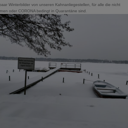
paar Winterbilder von unseren Kahnanliegestellen, für alle die nicht
men oder CORONA bedingt in Quarantäne sind.