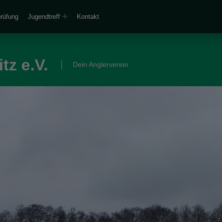
prüfung
Jugendtreff
Kontakt
tz e.V.
Dein Anglerverein