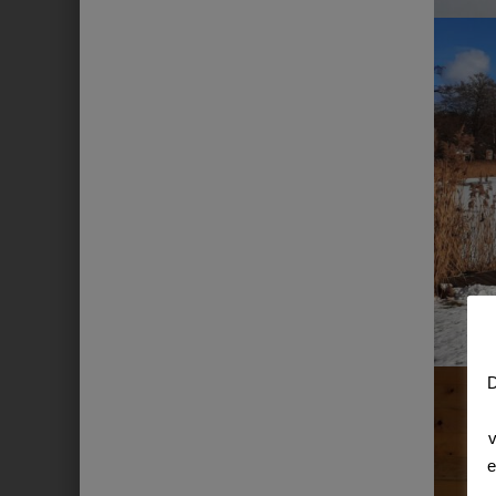
D
v
e