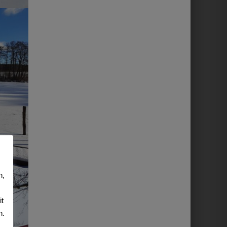
n,
it
n.