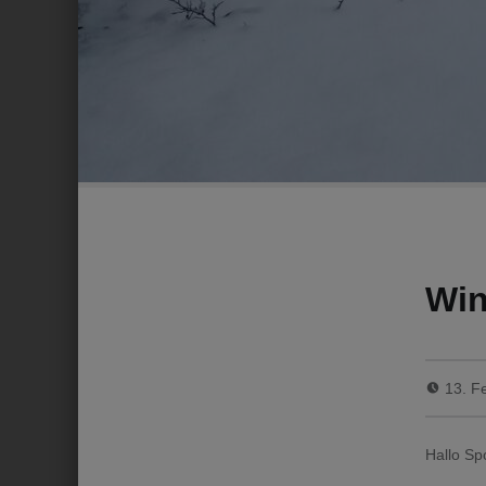
Win
13. F
Hallo Sp